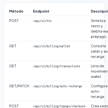
Método
Endpoint
Descripc
POST
Sintetiza
/api/v1/tts
texto y
debita wa
prepago.
GET
Consulta
/api/v1/billing/wallet
saldo y a
recarga.
GET
Lista de
/api/v1/billing/transactions
movimien
wallet.
GET/PATCH
Configura
/api/v1/billing/auto-recharge
auto-
recarga.
POST
Crea sesi
/api/v1/billing/topups/checkout-