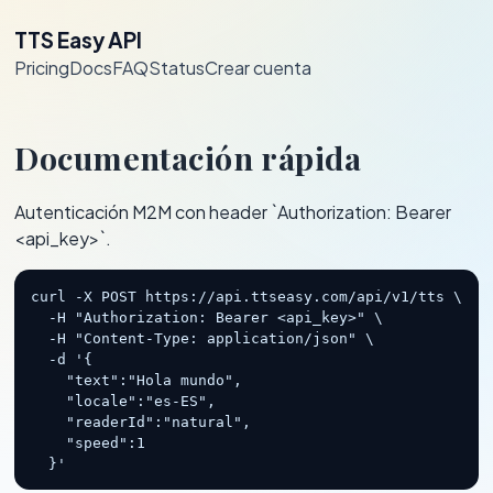
TTS Easy API
Pricing
Docs
FAQ
Status
Crear cuenta
Documentación rápida
Autenticación M2M con header `Authorization: Bearer
<api_key>`.
curl -X POST https://api.ttseasy.com/api/v1/tts \

  -H "Authorization: Bearer <api_key>" \

  -H "Content-Type: application/json" \

  -d '{

    "text":"Hola mundo",

    "locale":"es-ES",

    "readerId":"natural",

    "speed":1

  }'